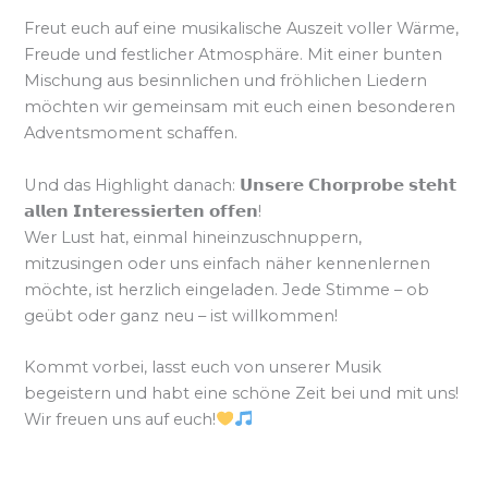
Freut euch auf eine musikalische Auszeit voller Wärme,
Freude und festlicher Atmosphäre. Mit einer bunten
Mischung aus besinnlichen und fröhlichen Liedern
möchten wir gemeinsam mit euch einen besonderen
Adventsmoment schaffen.
Und das Highlight danach: 𝗨𝗻𝘀𝗲𝗿𝗲 𝗖𝗵𝗼𝗿𝗽𝗿𝗼𝗯𝗲 𝘀𝘁𝗲𝗵𝘁
𝗮𝗹𝗹𝗲𝗻 𝗜𝗻𝘁𝗲𝗿𝗲𝘀𝘀𝗶𝗲𝗿𝘁𝗲𝗻 𝗼𝗳𝗳𝗲𝗻!
Wer Lust hat, einmal hineinzuschnuppern,
mitzusingen oder uns einfach näher kennenlernen
möchte, ist herzlich eingeladen. Jede Stimme – ob
geübt oder ganz neu – ist willkommen!
Kommt vorbei, lasst euch von unserer Musik
begeistern und habt eine schöne Zeit bei und mit uns!
Wir freuen uns auf euch!