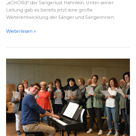
„aCHORd“ der Sängerlust Hähnlein. Unter seiner
Leitung gab es bereits jetzt eine große
Weiterentwicklung der Sänger und Sängerinnen.
Sängerlust
Weiterlesen »
Hähnlein:
Neue
Chorleitung
und
eine
Einladung
zu
einem
spannenden
neuen
Projekt